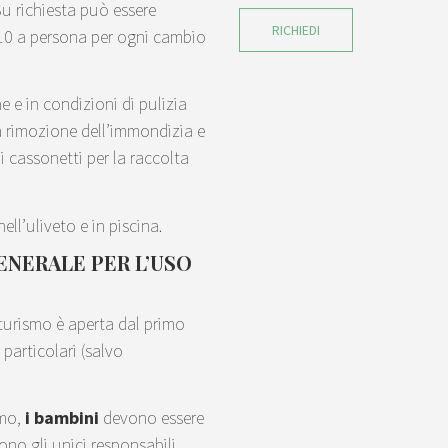
Su richiesta può essere
RICHIEDI
 10 a persona per ogni cambio
ne e in condizioni di pulizia
la rimozione dell’immondizia e
e i cassonetti per la raccolta
ll’uliveto e in piscina.
ENERALE PER L’USO
riturismo è aperta dal primo
particolari (salvo
smo,
i bambini
devono essere
ono gli unici responsabili