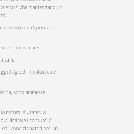
d accertarsi che mantengano un
ri.
 creme solari si depositano
sciacquatevi i piedi.
i tuffi.
oggetti/giochi in plastica o
piscina, sono ammesse
la natura, aiutateci a
o di limitare i consumi di
 ed i condizionatori ecc., in