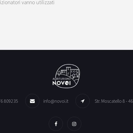
izionatori vanno utilizzati
76 809235
info@novoi.it
Str. Moscatello 8 