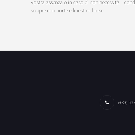
Vostra assenza o in caso di non necessità. I cond
sempre con porte e finestre chiuse.
(+39) 03