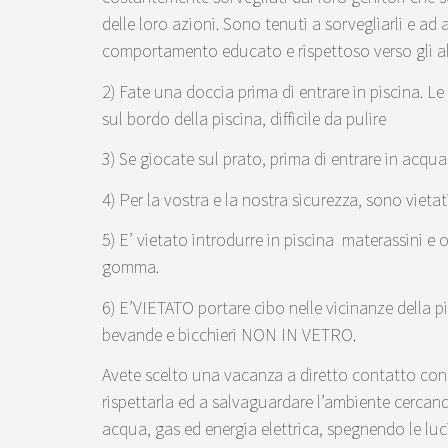
delle loro azioni. Sono tenuti a sorvegliarli e a
comportamento educato e rispettoso verso gli alt
2) Fate una doccia prima di entrare in piscina. Le
sul bordo della piscina, difficile da pulire
3) Se giocate sul prato, prima di entrare in acqua 
4) Per la vostra e la nostra sicurezza, sono vietati 
5) E’ vietato introdurre in piscina materassini e 
gomma.
6) E’VIETATO portare cibo nelle vicinanze della 
bevande e bicchieri NON IN VETRO.
Avete scelto una vacanza a diretto contatto con 
rispettarla ed a salvaguardare l’ambiente cercand
acqua, gas ed energia elettrica, spegnendo le luci