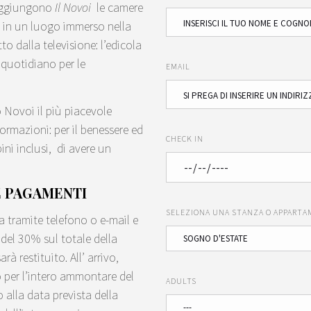
 raggiungono
Il Novoi
le camere
o, in un luogo immerso nella
to dalla televisione: l’edicola
n quotidiano per le
EMAIL
o Novoi il più piacevole
ormazioni: per il benessere ed
CHECK IN
ini inclusi, di avere un
E PAGAMENTI
SELEZIONA UNA STANZA O APPART
a tramite telefono o e-mail e
del 30% sul totale della
à restituito. All’ arrivo,
o per l’intero ammontare del
ADULTS
 alla data prevista della