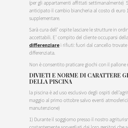
(per gli appartamenti affittati settimanalmente) 
anticipato il cambio biancheria al costo di euro
supplementare.
Sarà cura dell’ ospite lasciare le strutture in ordi
accettabili. E’ compito del cliente occuparsi del
differenziare
i rifiuti: fuori dal cancello trovat
differenziata.
Non è consentito praticare giochi con il pallone ne
DIVIETI E NORME DI CARATTERE G
DELLA PISCINA
la piscina è ad uso esclusivo degli ospiti dell’ag
maggio al primo ottobre salvo eventi atmosferici 
manutenzione)
1) Durante il soggiorno presso il nostro agrituri
costantemente sorvegliati dai loro genitori che s